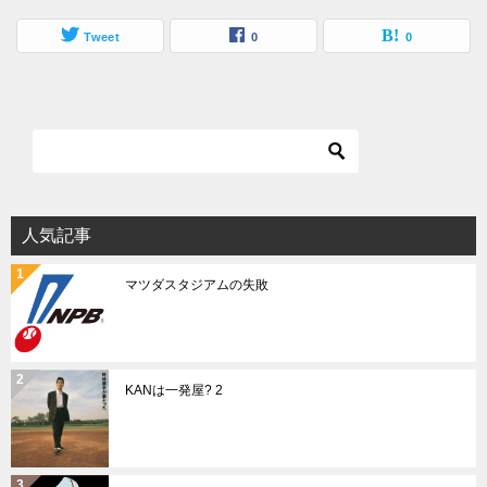
Tweet
0
0
人気記事
マツダスタジアムの失敗
KANは一発屋? 2