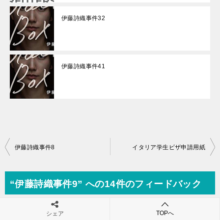
伊藤詩織事件32
伊藤詩織事件41
投
伊藤詩織事件8
イタリア学生ビザ申請用紙
稿
ナ
“伊藤詩織事件9” への14件のフィードバック
ビ
ゲ
TOPへ
シェア
ボン
より:
返信