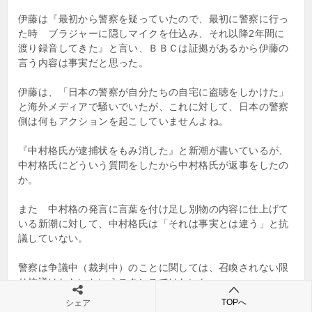
伊藤は『最初から警察を疑っていたので、最初に警察に行っ
た時 ブラジャーに隠しマイクを仕込み、それ以降2年間に
渡り録音してきた』と言い、ＢＢＣは証拠があるから伊藤の
言う内容は事実だと思った。
伊藤は、「日本の警察が自分たちの自宅に盗聴をしかけた」
と海外メディアで騒いでいたが、これに対して、日本の警察
側は何もアクションを起こしていませんよね。
『中村格氏が逮捕状をもみ消した』と新潮が書いているが、
中村格氏にどういう質問をしたから中村格氏が返事をしたの
か。
また 中村格の発言に言葉を付け足し別物の内容に仕上げて
いる新潮に対して、中村格氏は「それは事実とは違う」と抗
議していない。
警察は争議中（裁判中）のことに関しては、召喚されない限
り抗議はしないというスタンスではないか。
TOPへ
シェア
そもそも自分の言葉を発する媒体を彼らは持っていない。