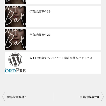
伊藤詩織事件36
伊藤詩織事件23
W i-Fi接続時にパスワード認証画面が出ました3
投
伊藤詩織事件6
伊藤詩織事件8
稿