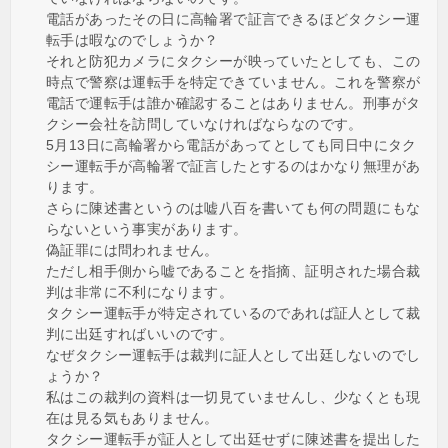
電話があったその日に高輪署で証言できるほどタクシー運
転手は暇なのでしょうか？
それと防犯カメラにタクシーが映っていたとしても、この
時点で警察は運転手を特定できていません。これを警察が
電話で運転手は誰か確認することはありません。刑事がタ
クシー会社を訪問していなければならなのです。
5月13日に高輪署から電話があってとしても同日中にタク
シー運転手が高輪署で証言したとするのはかなり無理があ
ります。
さらに陳述書というのは嘘八百を書いても何の問題にもな
らないという事実があります。
偽証罪には問われません。
ただし相手側から嘘であることを指摘、証明された場合裁
判は非常に不利になります。
タクシー運転手が特定されているのであれば証人として裁
判に出廷すればいいのです。
なぜタクシー運転手は裁判に証人として出廷しないのでし
ょうか？
私はこの裁判の資料は一切見ていませんし、少なくとも現
在は見る気もありません。
タクシー運転手が証人として出廷せずに陳述書を提出した