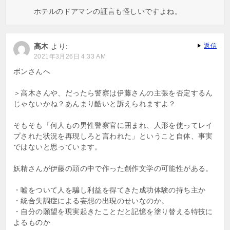
ホテルのドアマンの証言も怪しいですよね。
高木
より:
返信
2021年3月26日 4:33 AM
ボンさんへ
＞高木さんや、だったら警察は伊藤さんの主張を否定するん
じゃないかね？あんまり酷いと訴えられますよ？
そもそも「何人もの男性警察官に囲まれ、人形を使ってレイ
プされた状況を再現しろと言われた」ということ自体、事実
ではないと思っています。
妖精さんが伊藤の頭の中で作った創作文学の可能性がある。
・嘘をついて人を騙し利益を得てきた成功体験の持ち主か
・統合失調症による妄想の出現のせいなのか。
・自分の願望を現実起きたことだと記憶を塗り替える特技に
よるものか