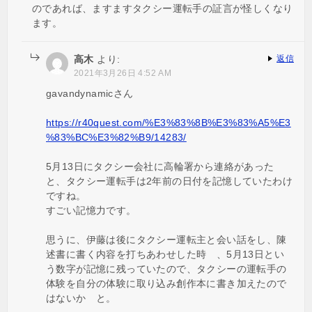
のであれば、ますますタクシー運転手の証言が怪しくなり
ます。
高木
より:
返信
2021年3月26日 4:52 AM
gavandynamicさん
https://r40quest.com/%E3%83%8B%E3%83%A5%E3
%83%BC%E3%82%B9/14283/
5月13日にタクシー会社に高輪署から連絡があった
と、タクシー運転手は2年前の日付を記憶していたわけ
ですね。
すごい記憶力です。
思うに、伊藤は後にタクシー運転主と会い話をし、陳
述書に書く内容を打ちあわせした時 、5月13日とい
う数字が記憶に残っていたので、タクシーの運転手の
体験を自分の体験に取り込み創作本に書き加えたので
はないか と。