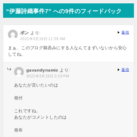
ナ
“伊藤詩織事件7” への9件のフィードバック
ビ
ゲ
ボン
より:
返信
ー
2021年3月19日 11:59 AM
シ
まぁ、このブログ鵜呑みにする人なんてまずいないから安心
してね。
ョ
ン
gavandynamic
より:
返信
2021年3月19日 3:19 PM
あなたが言いたいのは
発付
これですね。
あなたがコメントしたのは
発布