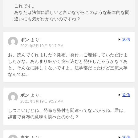
これです。
あなたは法律に詳しいと言いながらこのような基本的な間
違いにも気が付かないのですね？
ボン
より:
返信
2021年3月19日 5:17 PM
お、読んでくれました？発布、発付…ご理解していただけま
したかな。あんまり細かく突っ込むと発狂したゃうかな？あ
と、そんなに詳しくないですよ。法学部だったけど三流大卒
なんでね。
ボン
より:
返信
2021年3月19日 9:52 PM
しつこいけどね、発布も発付も間違ってないからね。君は、
辞書で発布の意味を調べたのかな？
高木
より:
返信