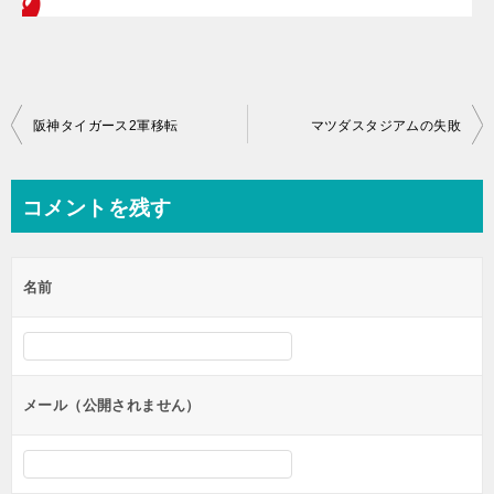
投
阪神タイガース2軍移転
マツダスタジアムの失敗
稿
ナ
コメントを残す
ビ
ゲ
名前
ー
シ
ョ
ン
メール（公開されません）