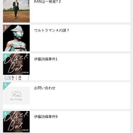
KANは一発屋? 2
ウルトラマンＡの謎？
伊藤詩織事件1
お問い合わせ
伊藤詩織事件9