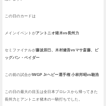
この日のカードは
メインイベントが
アントニオ猪木vs長州力
セミファイナルが
藤波辰巳、木村健吾vsマサ斎藤、ビ
ッグバン・ベイダー
この前の試合が
IWGP Jrヘビー選手権 小林邦昭vs馳浩
この日の最大の目玉は全日本プロレスから帰ってきた
長州力とアントニオ猪木の一騎打ちでした。