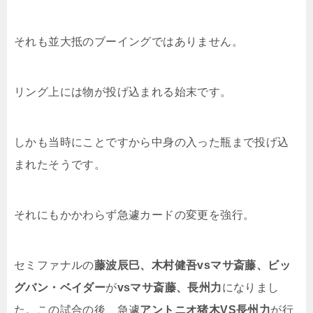
それも並大抵のブーイングではありません。
リング上には物が投げ込まれる始末です。
しかも当時にことですから中身の入った瓶まで投げ込
まれたそうです。
それにもかかわらず急遽カードの変更を強行。
セミファナルの
藤波辰巳、木村健吾vsマサ斎藤、ビッ
グバン・ベイダー
が
vsマサ斎藤、長州力
になりまし
た。この試合の後、急遽
アントニオ猪木VS長州力
が行