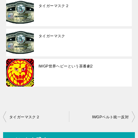
タイガーマスク２
タイガーマスク
IWGP世界ヘビーという茶番劇2
投
タイガーマスク２
IWGPベルト統一反対
稿
ナ