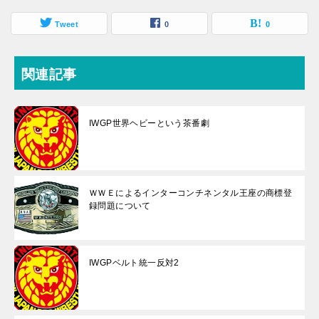
Tweet
0
0
関連記事
IWGP世界ヘビーという茶番劇
ＷＷＥによるインターコンチネンタル王座の商標登
録問題について
IWGPベルト統一反対2