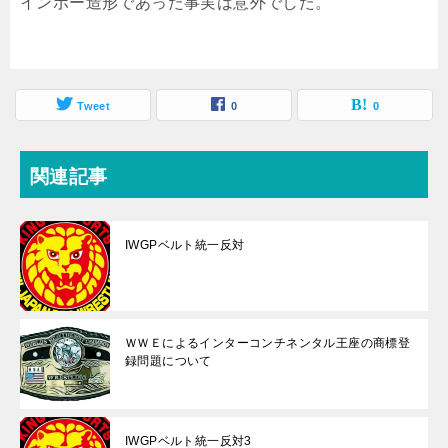
インボー造形であった事実は意外でした。
Tweet
0
0
関連記事
IWGPベルト統一反対
ＷＷＥによるインターコンチネンタル王座の商標登
録問題について
IWGPベルト統一反対3