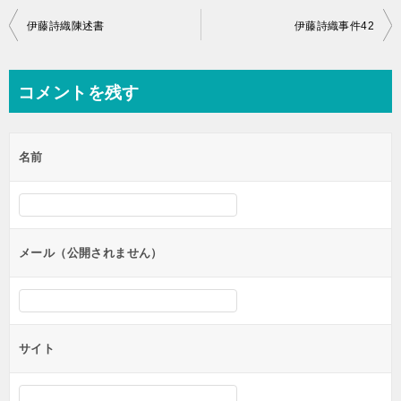
投
伊藤詩織陳述書
伊藤詩織事件42
稿
ナ
コメントを残す
ビ
ゲ
名前
ー
シ
ョ
ン
メール（公開されません）
サイト