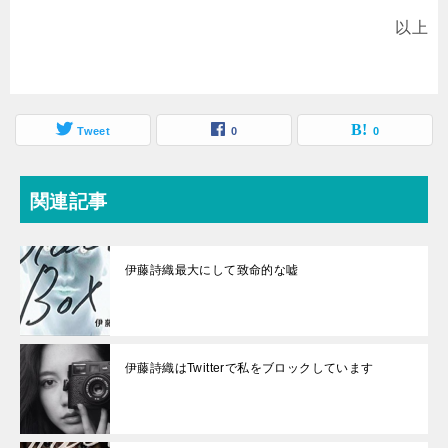
以上
Tweet
0
0
関連記事
伊藤詩織最大にして致命的な嘘
伊藤詩織はTwitterで私をブロックしています