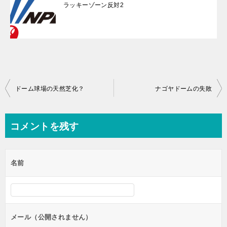
ラッキーゾーン反対2
投
ドーム球場の天然芝化？
ナゴヤドームの失敗
稿
ナ
コメントを残す
ビ
ゲ
名前
ー
シ
ョ
ン
メール（公開されません）