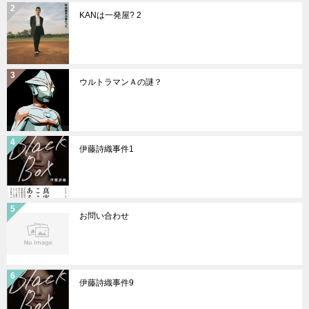
KANは一発屋? 2
ウルトラマンＡの謎？
伊藤詩織事件1
お問い合わせ
伊藤詩織事件9