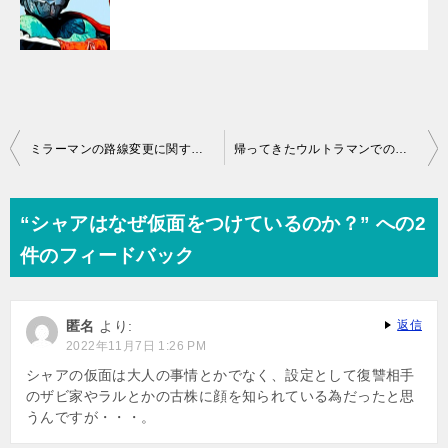
投
ミラーマンの路線変更に関する考察
帰ってきたウルトラマンでの放送日変更に関する考察
稿
ナ
“シャアはなぜ仮面をつけているのか？” への2
ビ
件のフィードバック
ゲ
ー
匿名
より:
返信
シ
2022年11月7日 1:26 PM
ョ
シャアの仮面は大人の事情とかでなく、設定として復讐相手
のザビ家やラルとかの古株に顔を知られている為だったと思
ン
うんですが・・・。