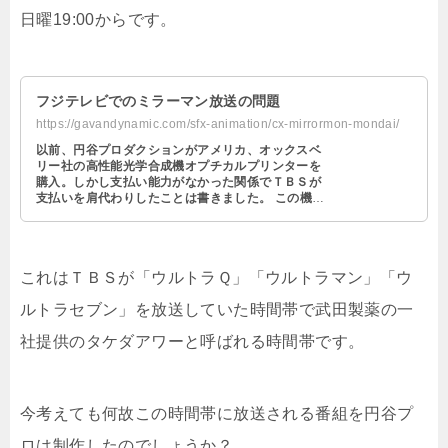
日曜19:00からです。
フジテレビでのミラーマン放送の問題
https://gavandynamic.com/sfx-animation/cx-mirrormon-mondai/
以前、円谷プロダクションがアメリカ、オックスベ
リー社の高性能光学合成機オプチカルプリンターを
購入。しかし支払い能力がなかった関係でＴＢＳが
支払いを肩代わりしたことは書きました。 この機械
の購入によりＴＢＳは円谷プロダクシ …
これはＴＢＳが「ウルトラＱ」「ウルトラマン」「ウ
ルトラセブン」を放送していた時間帯で武田製薬の一
社提供のタケダアワーと呼ばれる時間帯です。
今考えても何故この時間帯に放送される番組を円谷プ
ロは制作したのでしょうか？