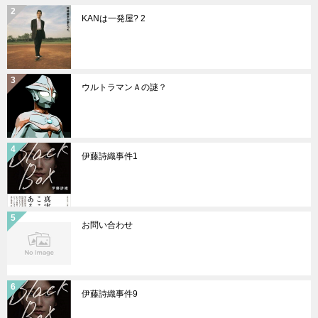
KANは一発屋? 2
ウルトラマンＡの謎？
伊藤詩織事件1
お問い合わせ
伊藤詩織事件9