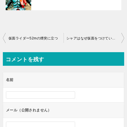
投
仮面ライダー52mの煙突に立つ
シャアはなぜ仮面をつけているのか？
稿
ナ
コメントを残す
ビ
ゲ
名前
ー
シ
ョ
ン
メール（公開されません）