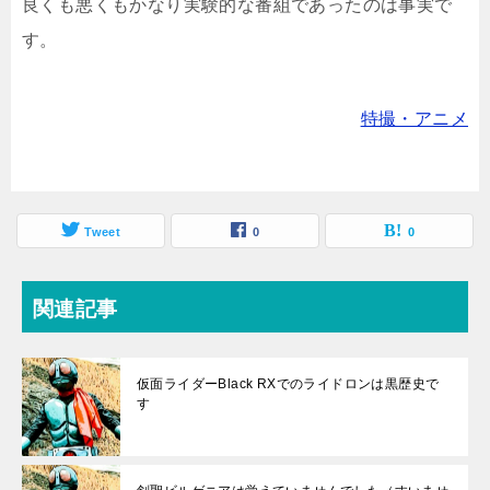
良くも悪くもかなり実験的な番組であったのは事実で
す。
特撮・アニメ
Tweet
0
0
関連記事
仮面ライダーBlack RXでのライドロンは黒歴史で
す