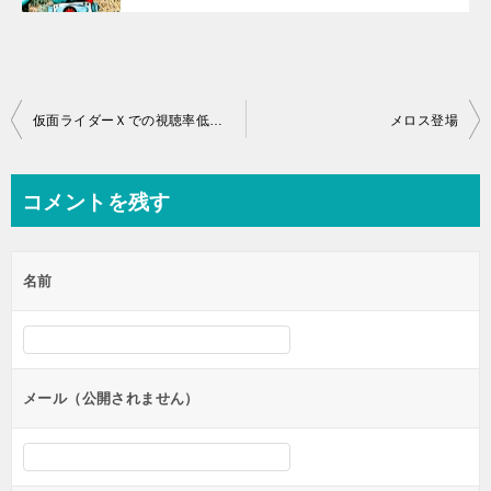
投
仮面ライダーＸでの視聴率低下に関する考察
メロス登場
稿
ナ
コメントを残す
ビ
ゲ
名前
ー
シ
ョ
ン
メール（公開されません）