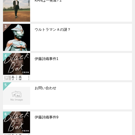
KANは一発屋? 2
ウルトラマンＡの謎？
伊藤詩織事件1
お問い合わせ
伊藤詩織事件9