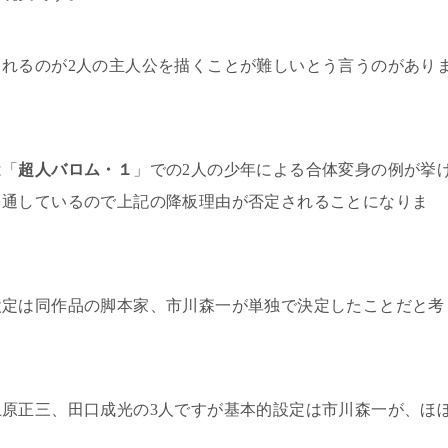
られるのが
2
人の主人公を描くことが難しいとう言うのがあり
は「
超人バロム・１
」での
2
人の少年による合体変身の例が挙
を通しているので上記の降板理由が否定されることになりま
設定は同作品の脚本家、市川森一が単独で決定したことだと考
上原正三、田口成光の
3
人ですが基本的設定は市川森一が、ほ