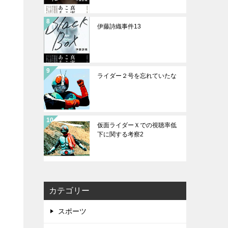
伊藤詩織事件13
ライダー２号を忘れていたな
仮面ライダーＸでの視聴率低
下に関する考察2
カテゴリー
スポーツ