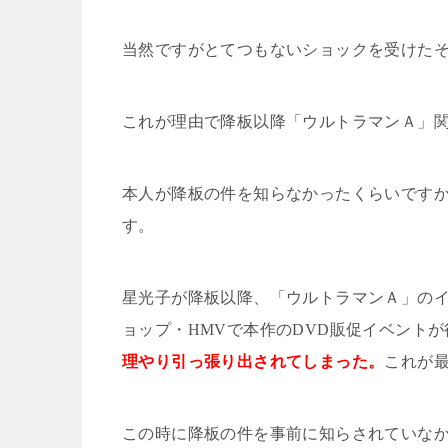
当然ですが
とてつ
もないショックを受けた
これが理由で降板以降「ウルトラマンＡ」
本人が降板の件を知らなかったくらいです
す。
星光子が降板以降、「ウルトラマンＡ」の
ョップ・
HMV
で本作の
DVD
販促イベントが
理やり引っ張り出されてしまった。
これが
この時に降板の件を事前に知らされていな