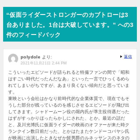
稿
ナ
“仮面ライダーストロンガーのカブトローは3
ビ
台ありました。1台は大破しています。” への3
ゲ
件のフィードバック
ー
シ
polydole
より:
返信
ョ
2021年11月21日 2:44 PM
ン
こういったエピソードが語られると特撮ファンの間で「昭和
はすごい時代だったんだなあ」といった一言でひっくるめら
れてしまいがちですが、あまり良くない傾向だと思っていま
す。
東映という会社はかなり前時代的な企業体質で、現在でもそ
うした部分が残っているのを感じさせるエピソードが飛び出
してきます。シャドームーン役の堀内氏が準主役待遇だった
はずがすっかりほったらかしにされた、とか。最近の話だ
と、及川光博氏に仮面ライダーの映画のオファーが来た時ク
ランクイン数日前だった、とかはたまたケンドーコバヤシ氏
が映画に出演したときなぜか髭男爵のルネッサンスのネタの