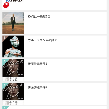
KANは一発屋? 2
ウルトラマンＡの謎？
伊藤詩織事件1
伊藤詩織事件9