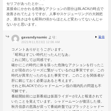
セリフがあったとか…。
直接命にかかわる危険なアクションの部分はBLACKの時点で
改善されてたようですが、人事やスケジューリングの大雑把
さ、適当さは今も昭和の頃からほとんど変わってないんじゃ
ないかと思います。
gavandynamic
より:
返信
2021年11月23日 12:06 AM
コメントありがとうございます。
「昭和はすごい時代だったんだなあ」
これに関しては同感です。
確かにこの時代に体を張った危険なアクションを行ったこ
とが現在のシリーズに繋がっているのは事実ですが、この
時代が異常だったのもまた事実です。このことを関係者が
肝に銘じておく必要はあると考えます。
それとBLACKでのシャドームーン役の堀内氏の問題も不
可解です。
番組開始前には新番組は仮面ライダーが2人と報道されて
いたことを覚えています。シャドームーンが復活した後、
秋月信彦の意識が戻って番組終盤ではブラックとシャドー