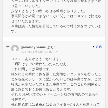
ムーンのダブルライダーでゴルゴムを壊滅させるとばっか
り思っていました。
少なくともそう勘違いさせる報道がありました。
事実関係が確認できないことに関してはコメントは控えさ
せていただきます。
今回は誤った情報を公開しているので特に気をつけていま
す。
gavandynamic
より:
返信
2021年11月23日 12:07 AM
コメントありがとうございます。
「昭和はすごい時代だったんだなあ」
これに関しては同感です。
確かにこの時代に体を張った危険なアクションを行ったこ
とが現在のシリーズに繋がっているのは事実ですが、この
時代が異常だったのもまた事実です。このことを関係者が
肝に銘じておく必要はあると考えます。
それとBLACKでのシャドームーン役の堀内氏の問題も不
可解です。
番組開始前には新番組は仮面ライダーが2人と報道されて