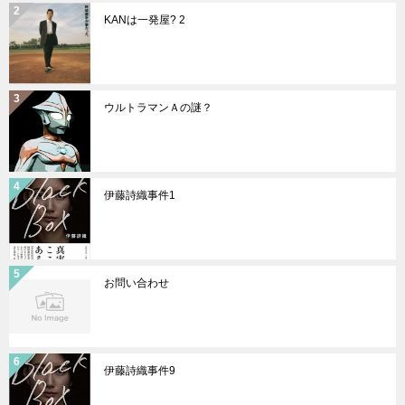
KANは一発屋? 2
ウルトラマンＡの謎？
伊藤詩織事件1
お問い合わせ
伊藤詩織事件9