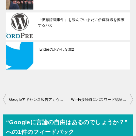
「伊藤詩織事件」を読んでいまだに伊藤詩織を擁護
するバカ
Twitterのおかしな輩2
投
Googleアドセンス広告アカウント閉鎖
W i-Fi接続時にパスワード認証画面が出ました
稿
ナ
“Googleに言論の自由はあるのでしょうか？”
ビ
への1件のフィードバック