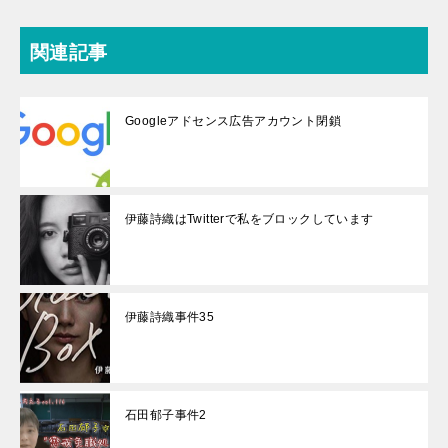
関連記事
Googleアドセンス広告アカウント閉鎖
伊藤詩織はTwitterで私をブロックしています
伊藤詩織事件35
石田郁子事件2