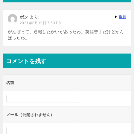
ゲ
ー
ボン
より:
返信
シ
2021年8月19日 7:53 PM
ョ
がんばって、通報したかいがあったわ。英語苦手だけどかん
ばったわ。
ン
コメントを残す
名前
メール（公開されません）