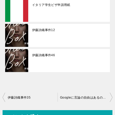
イタリア学生ビザ申請用紙
伊藤詩織事件12
伊藤詩織事件46
投
伊藤詩織事件35
Googleに言論の自由はあるのでしょうか？
稿
ナ