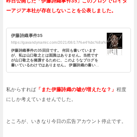
昨日公開した「伊藤詩織事件35」このブログでロイタ
ーアジア本社が存在しないことを公表しました。
伊藤詩織事件35
https://gavandynamic.com/2021/08/17/%e4%bc%8a%e8%97%a4%e8%a9%a9%e7%b9%94%e4%b...
伊藤詩織事件の35回目です。 何回も書いています
が、私は山口敬之とは面識はありません。当然です
が山口敬之を擁護するために、このようなブログを
書いているわけではありません。 伊藤詩織の書いた
「ブラックボックス」という本の読 …
私からすれば
「また伊藤詩織の嘘が増えたな？」
程度
にしか考えていませんでした。
ところが、いきなり今日の広告アカウント停止です。