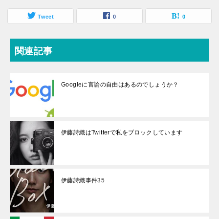
Tweet
0
0
関連記事
Googleに言論の自由はあるのでしょうか？
伊藤詩織はTwitterで私をブロックしています
伊藤詩織事件35