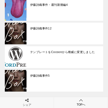
伊藤詩織事件・週刊新潮編4
伊藤詩織事件12
テンプレートをCocoonから権威に変更しました
伊藤詩織事件5
TOPへ
シェア