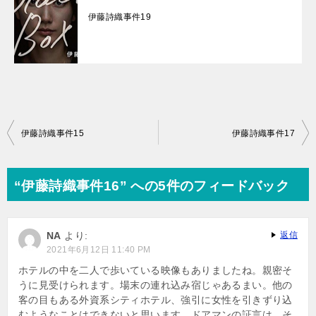
伊藤詩織事件19
投
伊藤詩織事件15
伊藤詩織事件17
稿
ナ
“伊藤詩織事件16” への5件のフィードバック
ビ
ゲ
NA
より:
返信
ー
2021年6月12日 11:40 PM
シ
ホテルの中を二人で歩いている映像もありましたね。親密そ
うに見受けられます。場末の連れ込み宿じゃあるまい。他の
ョ
客の目もある外資系シティホテル、強引に女性を引きずり込
ン
むようなことはできないと思います。ドアマンの証言は、そ