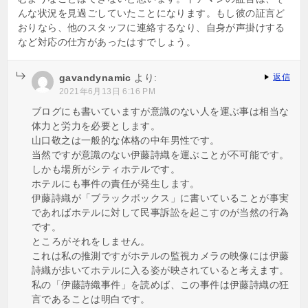
んな状況を見過ごしていたことになります。もし彼の証言ど
おりなら、他のスタッフに連絡するなり、自身が声掛けする
など対応の仕方があったはすでしょう。
gavandynamic
より:
返信
2021年6月13日 6:16 PM
ブログにも書いていますが意識のない人を運ぶ事は相当な
体力と労力を必要とします。
山口敬之は一般的な体格の中年男性です。
当然ですが意識のない伊藤詩織を運ぶことが不可能です。
しかも場所がシティホテルです。
ホテルにも事件の責任が発生します。
伊藤詩織が「ブラックボックス」に書いていることが事実
であればホテルに対して民事訴訟を起こすのが当然の行為
です。
ところがそれをしません。
これは私の推測ですがホテルの監視カメラの映像には伊藤
詩織が歩いてホテルに入る姿が映されていると考えます。
私の「伊藤詩織事件」を読めば、この事件は伊藤詩織の狂
言であることは明白です。