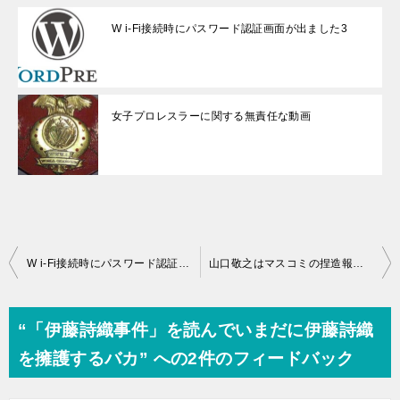
W i-Fi接続時にパスワード認証画面が出ました3
女子プロレスラーに関する無責任な動画
投
W i-Fi接続時にパスワード認証画面が出ました
山口敬之はマスコミの捏造報道による冤罪被害者です
稿
ナ
“「伊藤詩織事件」を読んでいまだに伊藤詩織
ビ
を擁護するバカ” への2件のフィードバック
ゲ