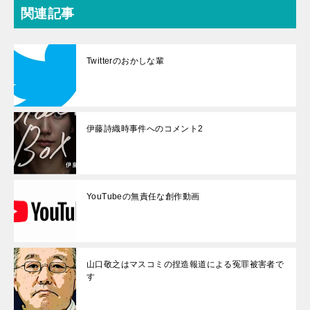
関連記事
Twitterのおかしな輩
伊藤詩織時事件へのコメント2
YouTubeの無責任な創作動画
山口敬之はマスコミの捏造報道による冤罪被害者で
す